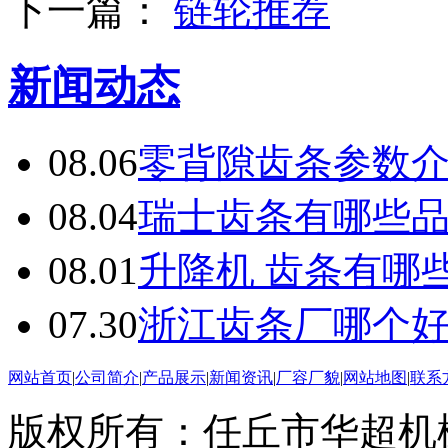
下一篇：
链轮推荐
新闻动态
08.06
零背隙齿条参数
08.04
瑞士齿条有哪些
08.01
升降机 齿条有哪
07.30
浙江齿条厂哪个
网站首页
|
公司简介
|
产品展示
|
新闻资讯
|
厂容厂貌
|
网站地图
|
联系
版权所有：任丘市华超机